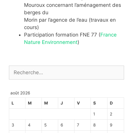
Mouroux concernant l’aménagement des
berges du
Morin par l’agence de l’eau (travaux en
cours)
Participation formation FNE 77 (
France
Nature Environnement
)
Rechercher :
août 2026
L
M
M
J
V
S
D
1
2
3
4
5
6
7
8
9