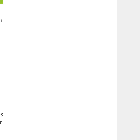
n
es
t