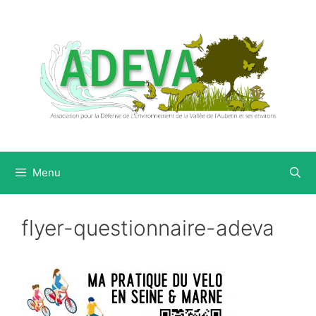
Aller
au
contenu
Menu
flyer-questionnaire-adeva