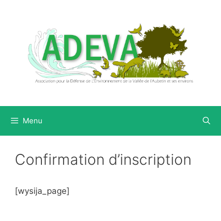
Aller
au
contenu
Menu
Confirmation d’inscription
[wysija_page]