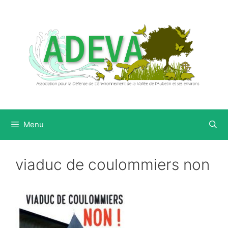
Aller
au
contenu
Menu
viaduc de coulommiers non